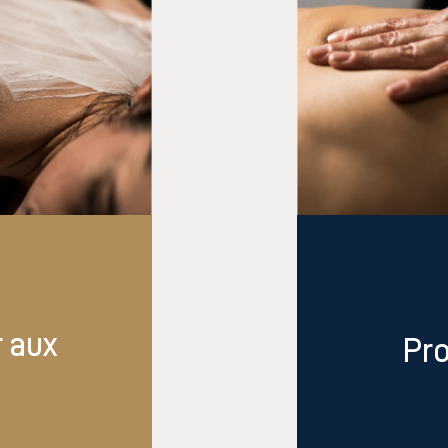
 aux
Pro
i