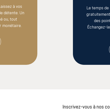
Laissez à vos
Le temps de 
de détente. Un
gratuitemen
é ou, tout
des poin
r monétaire.
Échangez-les
Inscrivez-vous
à nos c