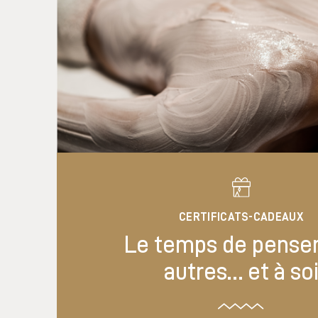
CERTIFICATS-CADEAUX
Le temps de penser
autres… et à so