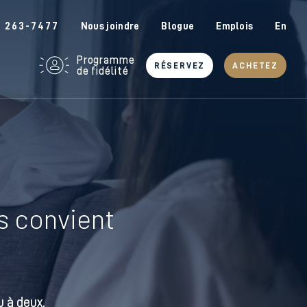
6 263-7477
Nous joindre
Blogue
Emplois
En
Programme
RÉSERVEZ
ACHETEZ
de fidélité
us convient
 à deux.