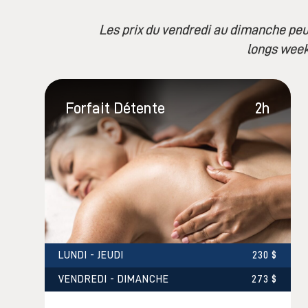
Les prix du vendredi au dimanche peuve
longs week
Forfait Détente
2h
LUNDI - JEUDI
230 $
VENDREDI - DIMANCHE
273 $