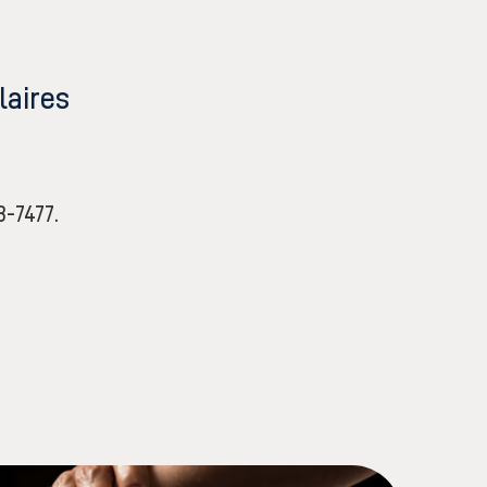
laires
3-7477.