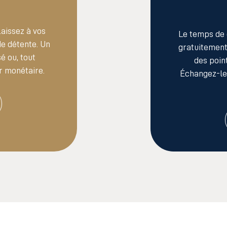
Laissez à vos
Le temps de 
de détente. Un
gratuitemen
é ou, tout
des poin
r monétaire.
Échangez-les