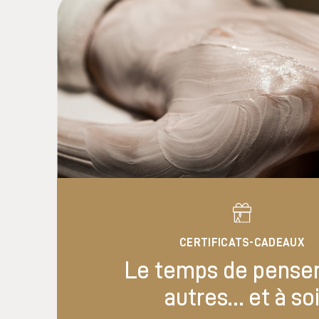
CERTIFICATS-CADEAUX
Le temps de penser
autres… et à so