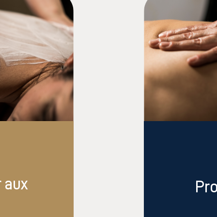
 aux
Pro
i