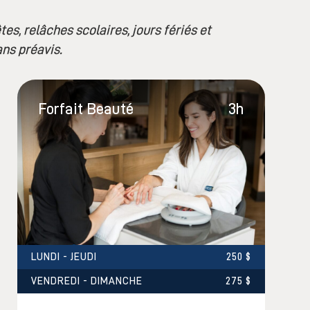
es, relâches scolaires, jours fériés et
ns préavis.
Forfait Beauté
3h
LUNDI - JEUDI
250 $
VENDREDI - DIMANCHE
275 $