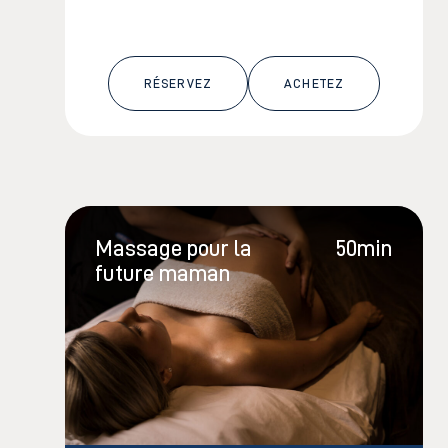
RÉSERVEZ
ACHETEZ
Massage pour la
50min
future maman