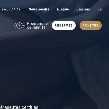
6 263-7477
Nous joindre
Blogue
Emplois
En
Programme
RÉSERVEZ
ACHETEZ
de fidélité
rapeutes certifiés.