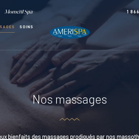
1 86
SAGES
SOINS
Nos massages
eux bienfaits des massages prodigués par nos massothé