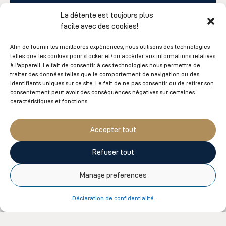
La détente est toujours plus
Un soin idéal pour un visage visiblement et
facile avec des cookies!
durablement lifté et redensifié grâce à un
Afin de fournir les meilleures expériences, nous utilisons des technologies
modelage liftant et un masque au collagène.
telles que les cookies pour stocker et/ou accéder aux informations relatives
Durant la pose du masque, un léger massage
à l'appareil. Le fait de consentir à ces technologies nous permettra de
traiter des données telles que le comportement de navigation ou des
des pieds avec serviettes chaudes est
identifiants uniques sur ce site. Le fait de ne pas consentir ou de retirer son
effectué.
consentement peut avoir des conséquences négatives sur certaines
caractéristiques et fonctions.
RÉSERVEZ
Accepter tout
Refuser tout
Manage preferences
Soin Luminosité
50min
Déclaration de confidentialité