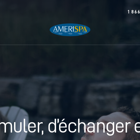
1 86
endre