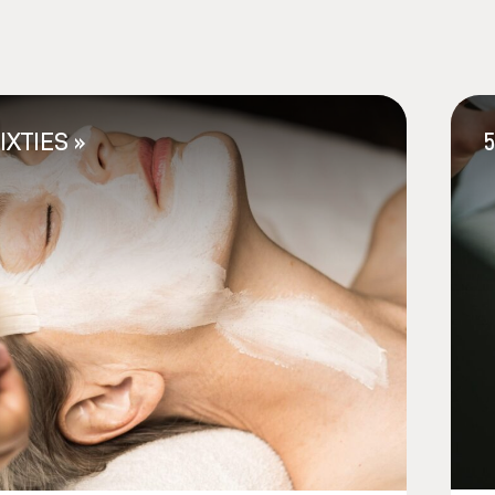
IXTIES »
5