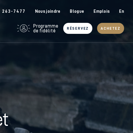
6 263-7477
Nous joindre
Blogue
Emplois
En
Programme
RÉSERVEZ
ACHETEZ
de fidélité