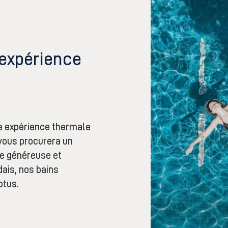
 expérience
ne expérience thermale
 vous procurera un
re généreuse et
ais, nos bains
ptus.