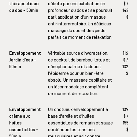
thérapeutique
débute par une exfoliation en
$ /
du dos - 50min
profondeur du dos et se poursuit
143
par l'application d'un masque
$
anti-inflammatoire. Un délicieux
massage du dos et des pieds
parfait ce moment de relaxation.
Enveloppement
Véritable source d'hydratation,
116
Jardin d'eau -
ce cocktail de bambou, lotus et
$ /
50min
nénuphar calme et adoucit
132
l'épiderme pour un bien-être
$
absolu. Un massage capillaire et
un léger modelage complètent
ce moment de relaxation.
Enveloppement
Un onctueux enveloppement à
139
crème aux
base d'argile et d'huiles
$ /
huiles
essentielles de romarin et sauge
155
essentielles -
qui dénoue les tensions
$
50min
musculaires et agit contre