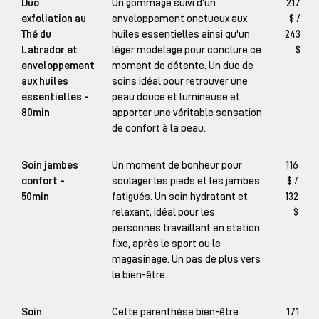
Duo
Un gommage suivi d'un
217
exfoliation au
enveloppement onctueux aux
$ /
Thé du
huiles essentielles ainsi qu'un
243
Labrador et
léger modelage pour conclure ce
$
enveloppement
moment de détente. Un duo de
aux huiles
soins idéal pour retrouver une
essentielles -
peau douce et lumineuse et
80min
apporter une véritable sensation
de confort à la peau.
Soin jambes
Un moment de bonheur pour
116
confort -
soulager les pieds et les jambes
$ /
50min
fatigués. Un soin hydratant et
132
relaxant, idéal pour les
$
personnes travaillant en station
fixe, après le sport ou le
magasinage. Un pas de plus vers
le bien-être.
Soin
Cette parenthèse bien-être
171