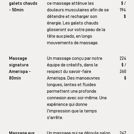
galets chauds
ce massage atténue les
$ /
- 50min
douleurs musculaires afin de se
194
détendre et recharger son
$
énergie. Les galets chauds
glisseront sur votre peau de la
tête aux pieds, en longs
mouvements de massage.
Massage
Un massage conçu par notre
224
signature
équipe de créatifs, dans le
$ /
Amerispa -
respect du savoir-faire
260
80min
Amerispa. Des manoeuvres
$
longues, lentes et fluides
permettent une profonde
connexion avec soi-même. Une
expérience qui donne
l'impression que le temps
s'arrête.
Massage aux
Un massage qui se déroule selon
247