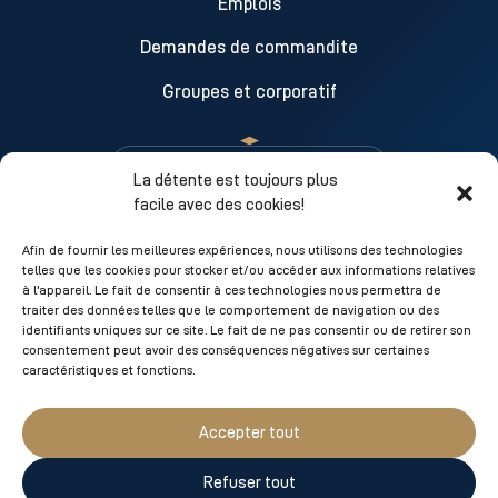
Emplois
Demandes de commandite
Groupes et corporatif
La détente est toujours plus
facile avec des cookies!
Lundi
10 h à 17 h
Mardi
10 h à 17 h
Afin de fournir les meilleures expériences, nous utilisons des technologies
telles que les cookies pour stocker et/ou accéder aux informations relatives
Mercredi
10 h à 17 h
à l'appareil. Le fait de consentir à ces technologies nous permettra de
Jeudi
10 h à 17 h
traiter des données telles que le comportement de navigation ou des
identifiants uniques sur ce site. Le fait de ne pas consentir ou de retirer son
Vendredi
10 h à 17 h
consentement peut avoir des conséquences négatives sur certaines
Samedi
10 h à 17 h
caractéristiques et fonctions.
Dimanche
10 h à 17 h
Accepter tout
450 534-2717
SANS FRAIS :
(
1 866 263-7477
)
Refuser tout