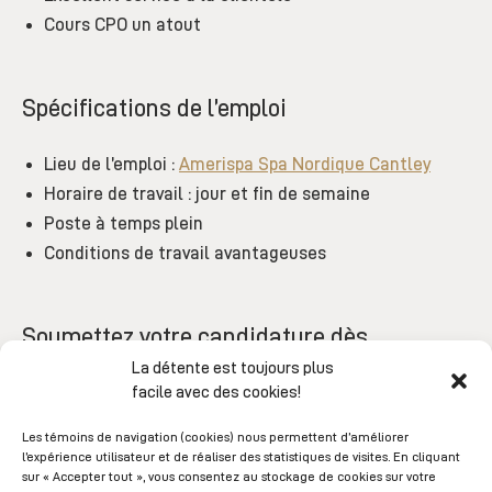
Cours CPO un atout
Spécifications de l’emploi
Lieu de l’emploi :
Amerispa Spa Nordique Cantley
Horaire de travail : jour et fin de semaine
Poste à temps plein
Conditions de travail avantageuses
Soumettez votre candidature dès
maintenant !
La détente est toujours plus
facile avec des cookies!
Nous vous invitons à compléter le formulaire ci-
Les témoins de navigation (cookies) nous permettent d’améliorer
dessous et sélectionner le centre de votre choix.
l’expérience utilisateur et de réaliser des statistiques de visites. En cliquant
sur « Accepter tout », vous consentez au stockage de cookies sur votre